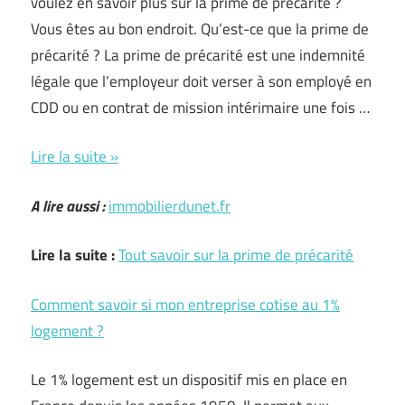
voulez en savoir plus sur la prime de précarité ?
Vous êtes au bon endroit. Qu’est-ce que la prime de
précarité ? La prime de précarité est une indemnité
légale que l’employeur doit verser à son employé en
CDD ou en contrat de mission intérimaire une fois …
Tout
Lire la suite »
savoir
A lire aussi :
immobilierdunet.fr
sur
la
Lire la suite :
Tout savoir sur la prime de précarité
prime
de
Comment savoir si mon entreprise cotise au 1%
précarité
logement ?
Le 1% logement est un dispositif mis en place en