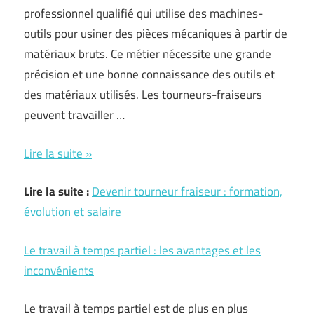
professionnel qualifié qui utilise des machines-
outils pour usiner des pièces mécaniques à partir de
matériaux bruts. Ce métier nécessite une grande
précision et une bonne connaissance des outils et
des matériaux utilisés. Les tourneurs-fraiseurs
peuvent travailler …
Devenir
Lire la suite »
tourneur
Lire la suite :
Devenir tourneur fraiseur : formation,
fraiseur
évolution et salaire
:
formation,
Le travail à temps partiel : les avantages et les
évolution
inconvénients
et
salaire
Le travail à temps partiel est de plus en plus